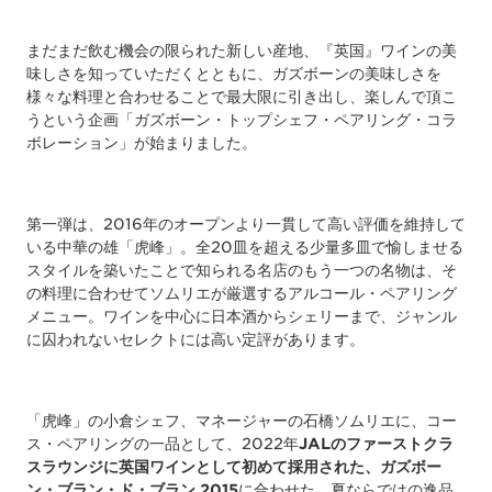
まだまだ飲む機会の限られた新しい産地、『英国』ワインの美
味しさを知っていただくとともに、ガズボーンの美味しさを
様々な料理と合わせることで最大限に引き出し、楽しんで頂こ
うという企画「ガズボーン・トップシェフ・ペアリング・コラ
ボレーション」が始まりました。
第一弾は、2016年のオープンより一貫して高い評価を維持して
いる中華の雄「虎峰」。全20皿を超える少量多皿で愉しませる
スタイルを築いたことで知られる名店のもう一つの名物は、そ
の料理に合わせてソムリエが厳選するアルコール・ペアリング
メニュー。ワインを中心に日本酒からシェリーまで、ジャンル
に囚われないセレクトには高い定評があります。
「虎峰」の小倉シェフ、マネージャーの石橋ソムリエに、コー
ス・ペアリングの一品として、2022年
JAL
のファーストクラ
スラウンジに英国ワインとして初めて採用された、ガズボー
ン・ブラン・ド・ブラン
2015
に合わせた、夏ならではの逸品