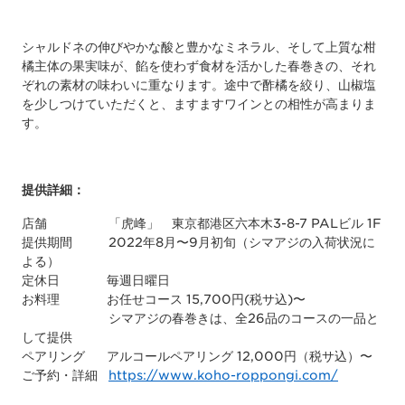
シャルドネの伸びやかな酸と豊かなミネラル、そして上質な柑
橘主体の果実味が、餡を使わず食材を活かした春巻きの、それ
ぞれの素材の味わいに重なります。途中で酢橘を絞り、山椒塩
を少しつけていただくと、ますますワインとの相性が高まりま
す。
提供詳細：
店舗 「虎峰」 東京都港区六本木3-8-7 PALビル 1F
提供期間 2022年8月〜9月初旬（シマアジの入荷状況に
よる）
定休日 毎週日曜日
お料理 お任せコース 15,700円(税サ込)〜
シマアジの春巻きは、全26品のコースの一品と
して提供
ペアリング アルコールペアリング 12,000円（税サ込）〜
ご予約・詳細
https://www.koho-roppongi.com/