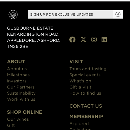
SIGN UP FOR EXCLUSIVE UPDATES
GUSBOURNE ESTATE,
KENARDINGTON ROAD,
APPLEDORE, ASHFORD,
TN26 2BE
ABOUT
VISIT
About us
Tours and tasting
Milestones
Special events
Investors
What's on
Our Partners
Gift a visit
Sustainability
How to find us
Work with us
CONTACT US
SHOP ONLINE
MEMBERSHIP
Our wines
Explored
Gift
Collectors