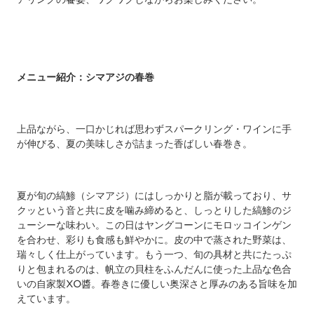
メニュー紹介：シマアジの春巻
上品ながら、一口かじれば思わずスパークリング・ワインに手
が伸びる、夏の美味しさが詰まった香ばしい春巻き。
夏が旬の縞鯵（シマアジ）にはしっかりと脂が載っており、サ
クッという音と共に皮を噛み締めると、しっとりした縞鯵のジ
ューシーな味わい。この日はヤングコーンにモロッコインゲン
を合わせ、彩りも食感も鮮やかに。皮の中で蒸された野菜は、
瑞々しく仕上がっています。もう一つ、旬の具材と共にたっぷ
りと包まれるのは、帆立の貝柱をふんだんに使った上品な色合
いの自家製XO醬。春巻きに優しい奥深さと厚みのある旨味を加
えています。