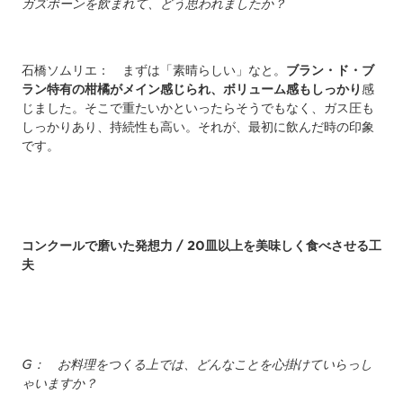
ガズボーンを飲まれて、どう思われましたか？
石橋ソムリエ： まずは「素晴らしい」なと。
ブラン・ド・ブ
ラン特有の柑橘がメイン感じられ、ボリューム感もしっかり
感
じました。そこで重たいかといったらそうでもなく、ガス圧も
しっかりあり、持続性も高い。それが、最初に飲んだ時の印象
です。
コンクールで磨いた発想力
/ 20
皿以上を美味しく食べさせる工
夫
G
： お料理をつくる上では、どんなことを心掛けていらっし
ゃいますか？