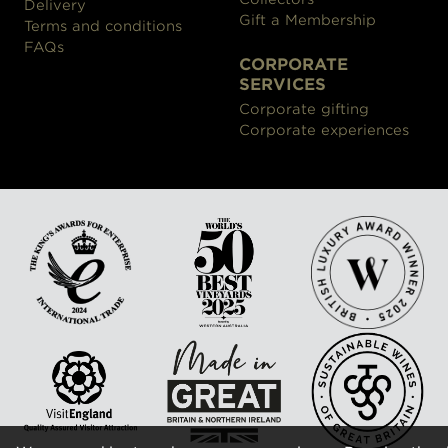
Delivery
Gift a Membership
Terms and conditions
FAQs
CORPORATE
SERVICES
Corporate gifting
Corporate experiences