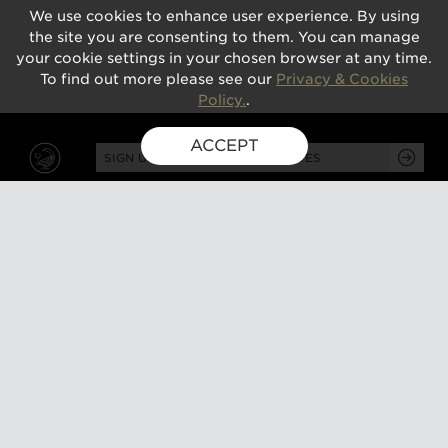
We use cookies to enhance user experience. By using
the site you are consenting to them. You can manage
your cookie settings in your chosen browser at any time.
To find out more please see our
Privacy & Cookies
Policy.
.
ACCEPT
SIGN UP FOR EXCLUSIVE UPDATES
GUSBOURNE ESTATE,
KENARDINGTON ROAD,
APPLEDORE, ASHFORD,
TN26 2BE
ABOUT
VISIT
About us
Tours and tasting
Milestones
Special events
Investors
What's on
Our Partners
Gift a visit
Sustainability
How to find us