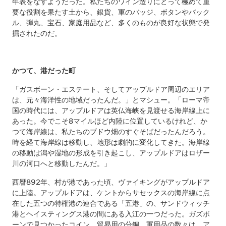
年表をなすようだった。私たちのワイン造りにとって極めて重
要な役割を果たす土から、銀貨、軍のバッジ、ボタンやバック
ル、弾丸、宝石、家庭用品など、多くのものが良好な状態で発
掘されたのだ。
かつて、港だった町
「ガスボーン・エステート、そしてアップルドア周辺のエリア
は、元々海洋性の地域だったんだ。」とマシュー。「ローマ帝
国の時代には、アップルドアは英仏海峡を見渡せる海岸線上に
あった。今でこそ8マイルほど内陸に位置しているけれど、か
つて海岸線は、私たちのブドウ畑のすぐそばだったんだろう。
時を経て海岸線は移動し、地形は劇的に変化してきた。海岸線
の移動は潟や湿地の形成を引き起こし、アップルドアはロザー
川の河口へと移動したんだ。」
西暦892年、村が港であった頃、ヴァイキングがアップルドア
に上陸。アップルドアは、ケントからサセックスの海岸線に点
在した五つの特権港の連合である「五港」の、サンドウィッチ
港とヘイスティングス港の間にある入江の一つだった。ガズボ
ーンで見つかったコイン、貿易用の分銅、軍用品の数々は、ア