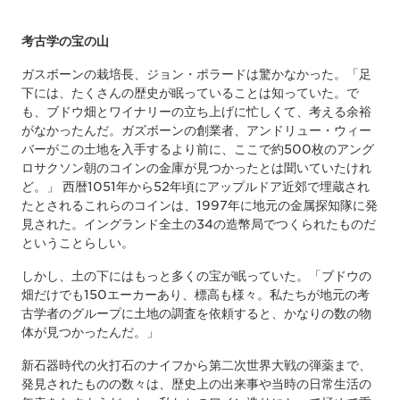
考古学の宝の山
ガスボーンの栽培長、ジョン・ポラードは驚かなかった。「足
下には、たくさんの歴史が眠っていることは知っていた。で
も、ブドウ畑とワイナリーの立ち上げに忙しくて、考える余裕
がなかったんだ。ガズボーンの創業者、アンドリュー・ウィー
バーがこの土地を入手するより前に、ここで約500枚のアング
ロサクソン朝のコインの金庫が見つかったとは聞いていたけれ
ど。」 西暦1051年から52年頃にアップルドア近郊で埋蔵され
たとされるこれらのコインは、1997年に地元の金属探知隊に発
見された。イングランド全土の34の造幣局でつくられたものだ
ということらしい。
しかし、土の下にはもっと多くの宝が眠っていた。「ブドウの
畑だけでも150エーカーあり、標高も様々。私たちが地元の考
古学者のグループに土地の調査を依頼すると、かなりの数の物
体が見つかったんだ。」
新石器時代の火打石のナイフから第二次世界大戦の弾薬まで、
発見されたものの数々は、歴史上の出来事や当時の日常生活の