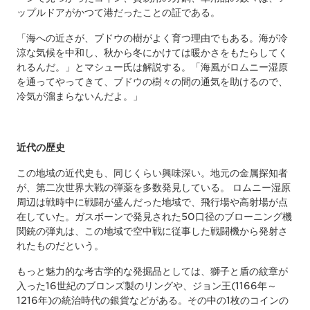
ップルドアがかつて港だったことの証である。
「海への近さが、ブドウの樹がよく育つ理由でもある。海が冷
涼な気候を中和し、秋から冬にかけては暖かさをもたらしてく
れるんだ。」とマシュー氏は解説する。「海風がロムニー湿原
を通ってやってきて、ブドウの樹々の間の通気を助けるので、
冷気が溜まらないんだよ。」
近代の歴史
この地域の近代史も、同じくらい興味深い。地元の金属探知者
が、第二次世界大戦の弾薬を多数発見している。 ロムニー湿原
周辺は戦時中に戦闘が盛んだった地域で、飛行場や高射場が点
在していた。ガスボーンで発見された50口径のブローニング機
関銃の弾丸は、この地域で空中戦に従事した戦闘機から発射さ
れたものだという。
もっと魅力的な考古学的な発掘品としては、獅子と盾の紋章が
入った16世紀のブロンズ製のリングや、ジョン王(1166年～
1216年)の統治時代の銀貨などがある。その中の1枚のコインの