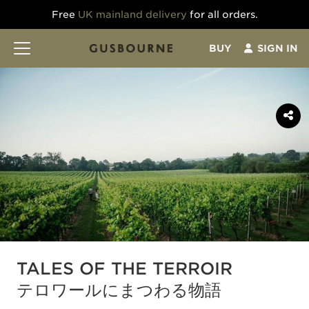
Free
UK mainland delivery
for all orders.
BUY
SIGN IN
TALES OF THE TERROIR
テロワールにまつわる物語